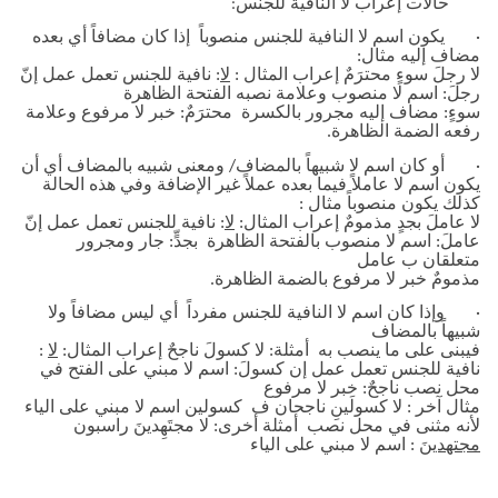
حالات إعراب لا النافية للجنس
:
·
يكون اسم لا النافية للجنس منصوباً إذا كان مضافاً أي بعده
مضاف إليه مثال
:
لا رجلَ سوءٍ محترَمٌ إعراب المثال :
لا
: نافية للجنس تعمل عمل إنّ
رجلَ: اسم لا منصوب وعلامة نصبه الفتحة الظاهرة
سوءٍ: مضاف إليه مجرور بالكسرة محترَمٌ: خبر لا مرفوع وعلامة
رفعه الضمة الظاهرة.
·
أو كان اسم لا شبيهاً بالمضاف/ ومعنى شبيه بالمضاف أي أن
يكون اسم لا عاملاً فيما بعده عملاً غير الإضافة وفي هذه الحالة
كذلك يكون منصوباً مثال
:
لا عاملَ بجدٍ مذمومٌ إعراب المثال:
لا
: نافية للجنس تعمل عمل إنّ
عاملَ: اسم لا منصوب بالفتحة الظاهرة بجدٍّ: جار ومجرور
متعلقان ب عامل
مذمومٌ خبر لا مرفوع بالضمة الظاهرة.
·
وإذا كان اسم لا النافية للجنس مفرداً أي ليس مضافاً ولا
شبيهاً بالمضاف
فيبنى على ما ينصب به أمثلة: لا كسولَ ناجحٌ إعراب المثال:
لا
:
نافية للجنس تعمل عمل إن كسولَ: اسم لا مبني على الفتح في
محل نصب ناجحٌ: خبر لا مرفوع
مثال آخر : لا كسولَينِ ناجحان ف كسولين اسم لا مبني على الياء
لأنه مثنى في محل نصب أمثلة أخرى: لا مجتَهِدينَ راسبون
مجتهدينَ
: اسم لا مبني على الياء