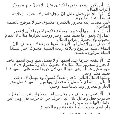
1.
أن يكون اسمها وخبرها نكرتين مثال: لا رجلَ خيرٍ مذمومٌ
إعراب المثال
:
لا
: نافية للجنس تعمل عمل إنّ رجلَ: اسم لا منصوب وعلامة
نصبه الفتحة الظاهرة
خيرٍ: مضاف إليه مجرور بالكسرة مذمومٌ: خبر لا مرفوع بالضمة
الظاهرة
أما إذا جاء اسمها أو خبرها معرفة فتكون لا مهملة أي لا تعمل
عمل إنّ ويكون ما بعدها مبتدأ وخبر ووجب تكرارها مثال: لا النمامُ
محبوبٌ ولا محترمٌ إعراب المثال
:
لا
: حرف نفي لاعمل لها( لأن ما بعدها معرفة لأنه معرف بال)
النمامُ : مبتدأ مرفوع وعلامة رفعه الضمة محبوبٌ: خبر المبتدأ
النمام مرفوع بالضمة
.
2.
ألّا يتقدم خبرها على اسمها أو لا يفصل بينها وبين اسمها فاصل
كالجار والمجرور مثلاً مثال: لا محبوبٌ نمامٌ ولا محترمٌ ف لا
مهملة غير عاملة وهي تفيد النفي لأن خبرها تقدم على اسمها فما
بعدها مبتدأ وخبر
.
ومثلها المثال التالي: لا في الصفِّ كسولٌ ولا مهملٌ ف لا في
المثال مهملة أي لا تعمل لأنه فصل بينها وبين اسمها فاصل وهو
الجار والمجرور وما بعدها مبتدأ وخبر
.
3.
ألّا يتصل بها حرف جر مثال: سافرت بلا زادٍ إعراب المثال
:
سافرت فعل وفاعل بلا : الباء حرف جر لا: حرف نفي وهي غير
عاملة لأنها متصلة بحرف جر
زادٍ: اسم مجرور بالباء وعلامة جره الكسرة
.