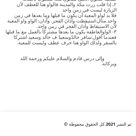
٢ـ إذا قلت زرت مكة والمدينة فالواو هنا للعطف لأن
الزيارة ليست في زمن واحد
فلا بد لواو المعية أن يكون ما قبلها وما بعدها في زمن
واحد.مثال:استيقظت وأذانَ الفجر. وأذان: الواو واو المعية
لأن الاستيقاظ وأذان الفجر في زمن واحد.
٣- الواوالعاطفة يكون ما بعدها مشتركاً بالعمل مع ما قبلها
فعندما أقول:سافر خالدٌوسعيدٌ ف خالد وسعيد اشتركا
بالسفر ولذلك الواو هنا حرف عطف وليست للمعية.
وإلى درس قادم والسلام عليكم ورحمة الله
وبركاته.
© تم النشر
2021
.كل الحقوق محفوظة