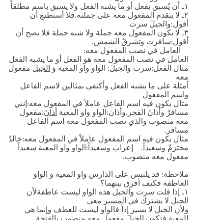
١ـ أن يُسبق بفعل أو ما يشبه الفعل ولا يسبق باسم مطلقاً
٢ـ لا يتقدم المفعول معه على جملته.فلا أستطيع أن
أقول:والجبلَ سرت
٣ـ لا يكون المفعول معه جملة ولا شبه جملة فلا يصح أن
أقول:سافرت وتشرقُ الشمس.
العامل في نصب المفعول معه:
العامل في نصب المفعول معه هو الفعل أو ما يشبه الفعل
مثال الفعل:سرت والجبلَ: الواو واو المعية و
الجبلَ
مفعول
معه
أمثلة على ما يشبه الفعل وأكتفي بمثالين لاسم الفاعل
واسم المفعول
مثال يكون فيه اسم الفاعل عاملاً في المفعول معه:إنني
مسافرٌ وأذانَ الفجر.وأذان:الواو واو المعية
أذان
َ:مفعول
معه منصوب والذي نصب المفعول معه اسم الفاعل
مسافر.
مثال يكون فيه اسم المفعول عاملاً في المفعول معه:خالدٌ
محترَمٌ وسعيداً. إعراب وسعيداً:الواو واو المعية
سعيداً
مفعول معه منصوب.
ملاحظة: قد يلتبس على الدارس واو المعية و الواو
العاطفة فكيف أفرق بينهما؟
١ـ إذا قلت سرت والجبل هذه الواو ليست عاطفةلأن
الجبل لا يشترك في المسير معي
ولأن الجبل لا يسير إذاً فالواو ليست للعطف وإنما هي
للمعية فتكون الجبلَ مفعول معه منصوب بالفتحة