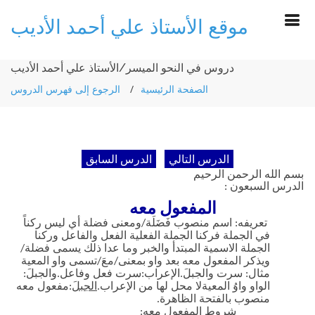
موقع الأستاذ علي أحمد الأديب
دروس في النحو الميسر/الأستاذ علي أحمد الأديب
الصفحة الرئيسية
الرجوع إلى فهرس الدروس
بسم الله الرحمن الرحيم
الدرس السبعون :
المفعول
معه
تعريفه: اسم منصوب فَضَلَة/ومعنى فضلة أي ليس ركناً
في الجملة فركنا الجملة الفعلية الفعل والفاعل وركنا
الجملة الاسمية المبتدأ والخبر وما عدا ذلك يسمى فضلة/
ويذكر المفعول معه بعد واو بمعنى/معَ/تسمى واو المعية
مثال: سرت والجبلَ.الإعراب:سرت فعل وفاعل.والجبلَ:
الواو واوُ المعيةلا محل لها من الإعراب.
الجبلَ
:مفعول معه
منصوب بالفتحة الظاهرة.
شروط المفعول معه: